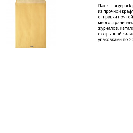
Пакет Largepack
из прочной краф
отправки почто
многостраничных
журналов, катал
с отрывной сили
упаковками по 20