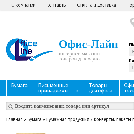
О компании
Контакты
Оплата и доставка
Тор
Офис-Лайн
И
интернет-магазин
товаров для офиса
П
Бумага
Письменные
Товары
Офи
принадлежности
для офиса
тех
Главная
»
Бумага
»
Бумажная продукция
»
Конверты, пакеты 
Вы здесь