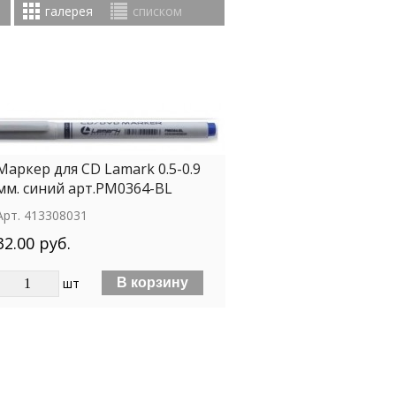
галерея
списком
Маркер для СD Lamark 0.5-0.9
мм. синий арт.РМ0364-BL
Арт.
413308031
32.00 руб.
шт