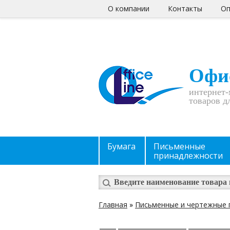
О компании
Контакты
Оп
Офи
интернет-
товаров д
Бумага
Письменные
принадлежности
Главная
»
Письменные и чертежные 
Вы здесь