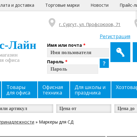
лата и доставка
Торговые марки
Новости
Прайс-л
г. Сургут, ул. Профсоюзов, 71
Регистрация
с-Лайн
Имя или почта
*
магазин
ля офиса
Пароль
*
Товары
Офисная
Для школы и
Хозтова
для офиса
техника
праздника
принадлежности
» Маркеры для СД