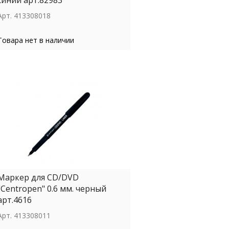
синий арт.82983
Арт.
413308018
Товара нет в наличии
Маркер для СD/DVD
"Centropen" 0.6 мм. черный
арт.4616
Арт.
413308011