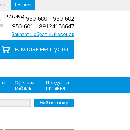
ист
Новинки
+7 (3462)
950-600 950-602
950-601 89124156647
Заказать обратный звонок
в корзине пусто
ры
Офисная
Продукты
мебель
питания