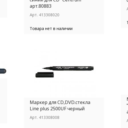
арт.80883
Арт.
413308020
Товара нет в наличии
Маркер для СD,DVD.стекла
Line plus 2500UF черный
Арт.
413308008