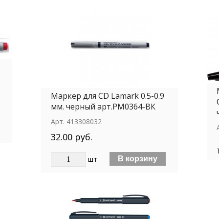
Маркер для СD Lamark 0.5-0.9
мм. черный арт.РМ0364-BК
Арт.
413308032
32.00 руб.
шт