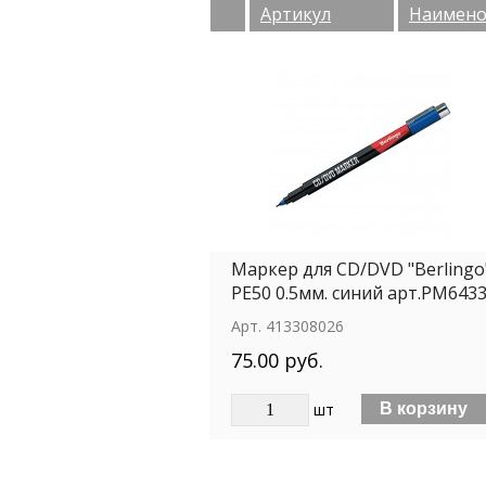
Артикул
Наимено
Маркер для CD/DVD "Berlingo
РЕ50 0.5мм. синий арт.РМ643
Арт.
413308026
75.00 руб.
шт