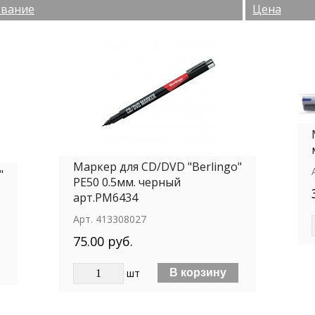
вание
Цена
Маркер для CD/DVD "Berlingo"
"
РЕ50 0.5мм. черный
3
арт.РМ6434
Арт.
413308027
75.00 руб.
шт