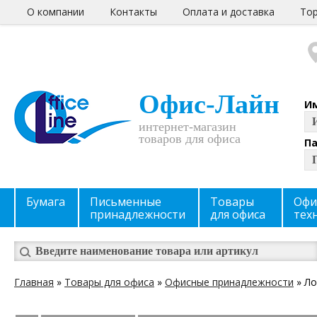
О компании
Контакты
Оплата и доставка
Тор
Офис-Лайн
И
интернет-магазин
товаров для офиса
П
Бумага
Письменные
Товары
Офи
принадлежности
для офиса
тех
Главная
»
Товары для офиса
»
Офисные принадлежности
» Ло
Вы здесь