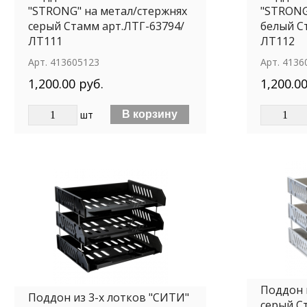
"STRONG" на метал/стержнях
"STRONG
серый Стамм арт.ЛТГ-63794/
белый С
ЛТ111
ЛТ112
Арт.
413605123
Арт.
4136
1,200.00 руб.
1,200.00
шт
Поддон 
Поддон из 3-х лотков "СИТИ"
серый С