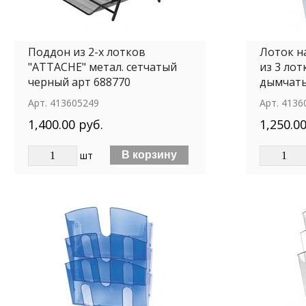
Поддон из 2-х лотков
Лоток н
"ATTACHE" метал. сетчатый
из 3 ло
черный арт 688770
дымчаты
Арт.
413605249
Арт.
4136
1,400.00 руб.
1,250.00
шт