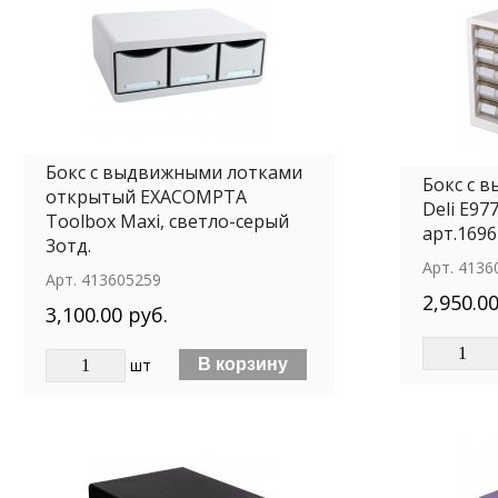
Бокс с выдвижными лотками
Бокс с 
открытый EXACOMPTA
Deli E9
Toolbox Maxi, светло-серый
арт.169
3отд.
Арт.
4136
Арт.
413605259
2,950.00
3,100.00 руб.
шт