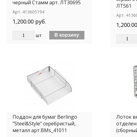
черный Стамм арт. ЛТ30695
ЛТ561
Арт.
413605194
Арт.
4136
1,200.00 руб.
1,200.00
шт
Поддон для бумаг Berlingo
Лоток в
"Steel&Style" серебристый,
отделен
металл арт.BMs_41011
(сборны