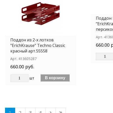
Поддон 
"ErichKr
персико
Арт.
4136
Поддон из 2-х лотков
660.00 
"ErichKrause" Techno Classic
красный арт.55558
Арт.
413605287
660.00 руб.
шт
›
»
1
2
3
4