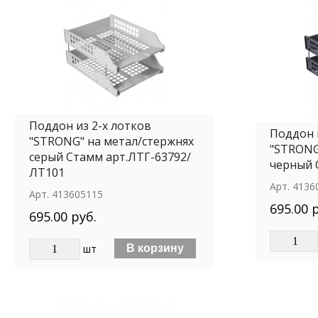
Поддон из 2-х лотков
Поддон 
"STRONG" на метал/стержнях
"STRONG
серый Стамм арт.ЛТГ-63792/
черный 
ЛТ101
Арт.
4136
Арт.
413605115
695.00 
695.00 руб.
шт