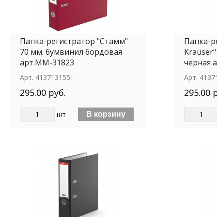
Папка-регистратор "Стамм"
Папка-ре
70 мм. бумвинил бордовая
Krauser"
арт.ММ-31823
черная а
Арт.
413713155
Арт.
4137
295.00 руб.
295.00 
шт