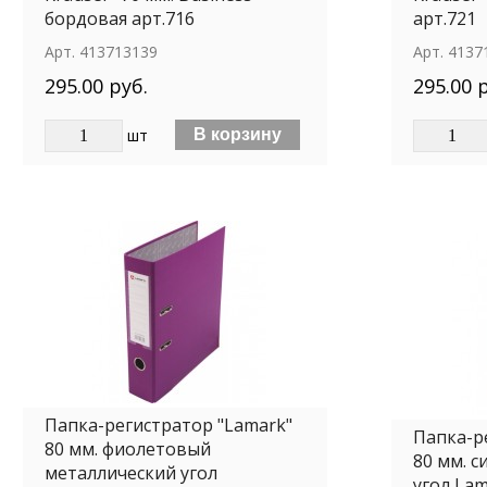
бордовая арт.716
арт.721
Арт.
413713139
Арт.
4137
295.00 руб.
295.00 
шт
Папка-регистратор "Lamark"
Папка-р
80 мм. фиолетовый
80 мм. 
металлический угол
угол La