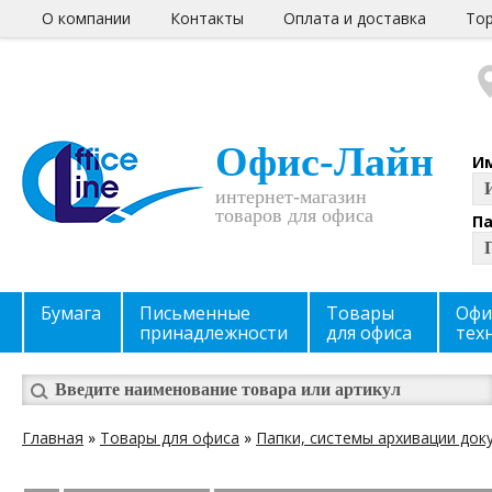
О компании
Контакты
Оплата и доставка
Тор
Офис-Лайн
И
интернет-магазин
товаров для офиса
П
Бумага
Письменные
Товары
Офи
принадлежности
для офиса
тех
Главная
»
Товары для офиса
»
Папки, системы архивации док
Вы здесь