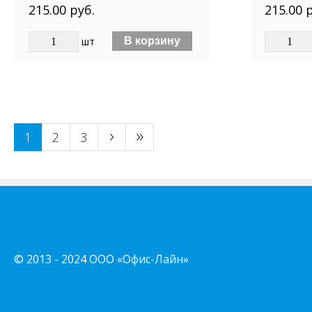
215.00 руб.
215.00 
шт
›
»
1
2
3
Страницы
© 2013 - 2024 ООО «Офис-Лайн»