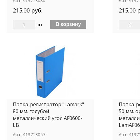
Арт.
413713080
Арт.
4137
215.00 руб.
215.00 
шт
Папка-регистратор "Lamark"
Папка-р
80 мм. голубой
50 мм. 
металлический угол AF0600-
металли
LВ
LamAF06
Арт.
413713057
Арт.
4137