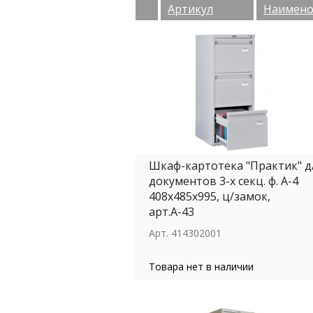
Артикул
Наимено
Шкаф-картотека "Практик" д
документов 3-х секц. ф. А-4
408х485х995, ц/замок,
арт.А-43
Арт.
414302001
Товара нет в наличии