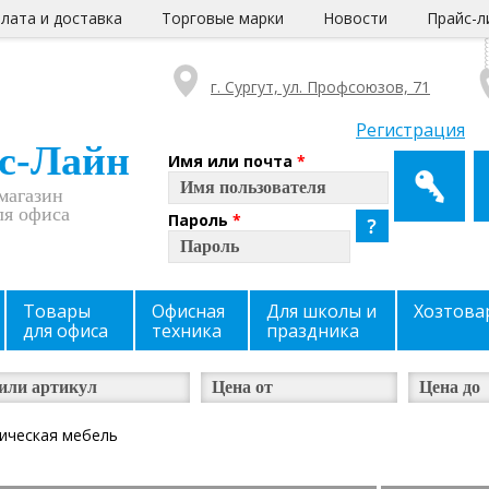
лата и доставка
Торговые марки
Новости
Прайс-л
г. Сургут, ул. Профсоюзов, 71
Регистрация
с-Лайн
Имя или почта
*
магазин
ля офиса
Пароль
*
Товары
Офисная
Для школы и
Хозтова
для офиса
техника
праздника
ическая мебель