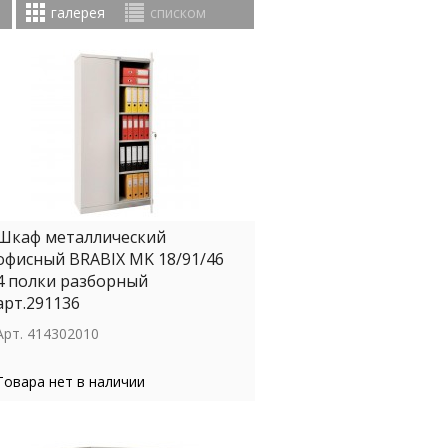
галерея
списком
Шкаф металлический
офисный BRABIX MK 18/91/46
4 полки разборный
арт.291136
Арт.
414302010
Товара нет в наличии