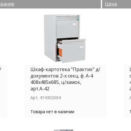
вание
Цена
/
Шкаф-картотека "Практик" д/
документов 2-х секц. ф. А-4
408х485х685, ц/замок,
арт.А-42
Арт.
414302004
Товара нет в наличии