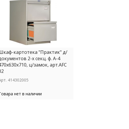
Шкаф-картотека "Практик" д/
документов 2-х секц. ф. А-4
470х630х710, ц/замок, арт.АFC
02
Арт.
414302005
Товара нет в наличии