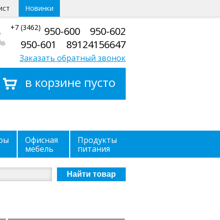
ист
Новинки
+7 (3462)
950-600 950-602
950-601 89124156647
Заказать обратный звонок
в корзине пусто
ры
Офисная
Продукты
мебель
питания