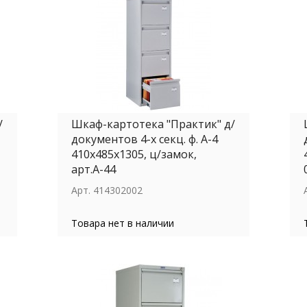
/
Шкаф-картотека "Практик" д/
документов 4-х секц. ф. А-4
410х485х1305, ц/замок,
арт.А-44
Арт.
414302002
Товара нет в наличии