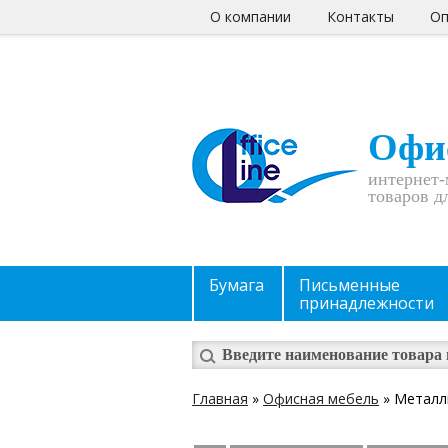
О компании
Контакты
Оп
Офи
интернет-
товаров д
Бумага
Письменные
принадлежности
Главная
»
Офисная мебель
» Металл
Вы здесь