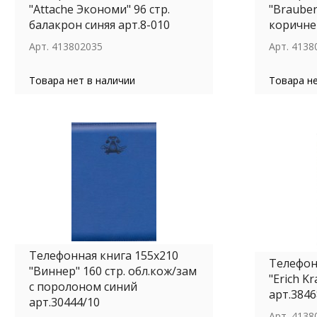
"Attache Экономи" 96 стр.
"Brauberg
балакрон синяя арт.8-010
коричне
Арт.
413802035
Арт.
4138
Товара нет в наличии
Товара не
Телефонная книга 155х210
Телефон
"Виннер" 160 стр. обл.кож/зам
"Erich K
с поролоном синий
арт.3846
арт.30444/10
Арт.
4138