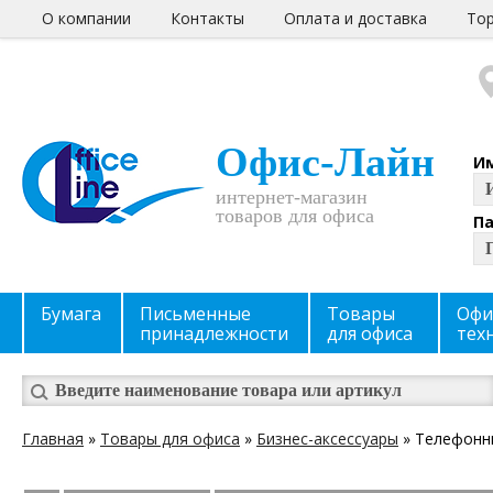
О компании
Контакты
Оплата и доставка
Тор
Офис-Лайн
И
интернет-магазин
товаров для офиса
П
Бумага
Письменные
Товары
Офи
принадлежности
для офиса
тех
Главная
»
Товары для офиса
»
Бизнес-аксессуары
» Телефонн
Вы здесь