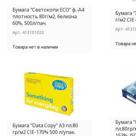
Бумага "Светокопи ECO" ф.-А4
Бумага "
плотность 80г/м2, белизна
г/м2 CIE
60%, 500л/пач.
Арт.
4131
Арт.
413101020
Товара не
Товара нет в наличии
Бумага "
Бумага "Data Copy" А3 пл.80
пл.80гр
гр/м2 CIE-170% 500 л/упак.
153%. IS