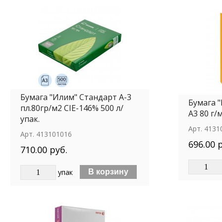
Бумага "Илим" Стандарт А-3
Бумага 
пл.80гр/м2 CIE-146% 500 л/
А3 80 г/м
упак.
Арт.
4131
Арт.
413101016
696.00 
710.00 руб.
упак