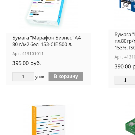
Бумага "
Бумага "Марафон Бизнес" А4
пл.80гр
80 г/м2 бел. 153-CIE 500 л.
153%, IS
Арт.
413101011
Арт.
4131
395.00 руб.
390.00 
упак