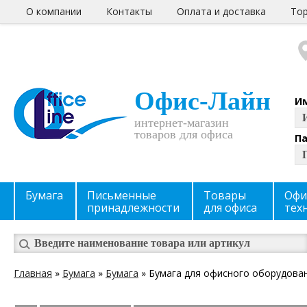
О компании
Контакты
Оплата и доставка
Тор
Офис-Лайн
И
интернет-магазин
товаров для офиса
П
Бумага
Письменные
Товары
Офи
принадлежности
для офиса
тех
Главная
»
Бумага
»
Бумага
» Бумага для офисного оборудова
Вы здесь