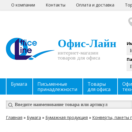
О компании
Контакты
Оплата и доставка
Тор
Офис-Лайн
И
интернет-магазин
товаров для офиса
П
Бумага
Письменные
Товары
Офи
принадлежности
для офиса
тех
Главная
»
Бумага
»
Бумажная продукция
»
Конверты, пакеты 
Вы здесь