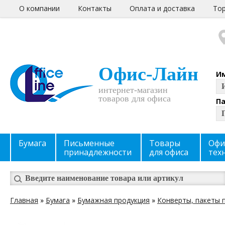
О компании
Контакты
Оплата и доставка
Тор
Офис-Лайн
И
интернет-магазин
товаров для офиса
П
Бумага
Письменные
Товары
Офи
принадлежности
для офиса
тех
Главная
»
Бумага
»
Бумажная продукция
»
Конверты, пакеты 
Вы здесь