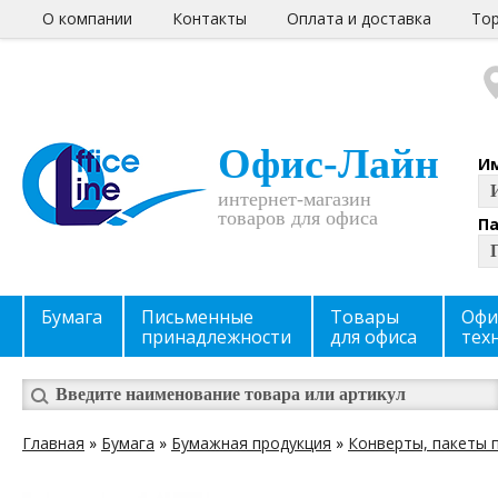
О компании
Контакты
Оплата и доставка
Тор
Офис-Лайн
И
интернет-магазин
товаров для офиса
П
Бумага
Письменные
Товары
Офи
принадлежности
для офиса
тех
Главная
»
Бумага
»
Бумажная продукция
»
Конверты, пакеты 
Вы здесь