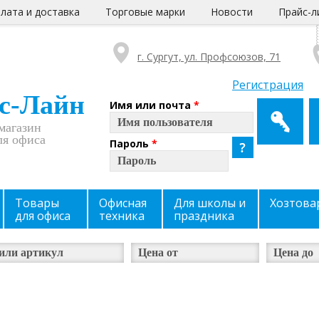
лата и доставка
Торговые марки
Новости
Прайс-л
г. Сургут, ул. Профсоюзов, 71
Регистрация
с-Лайн
Имя или почта
*
магазин
ля офиса
Пароль
*
Товары
Офисная
Для школы и
Хозтова
для офиса
техника
праздника