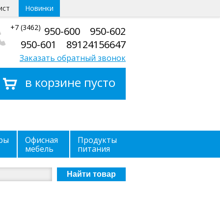
ист
Новинки
+7 (3462)
950-600 950-602
950-601 89124156647
Заказать обратный звонок
в корзине пусто
ры
Офисная
Продукты
мебель
питания