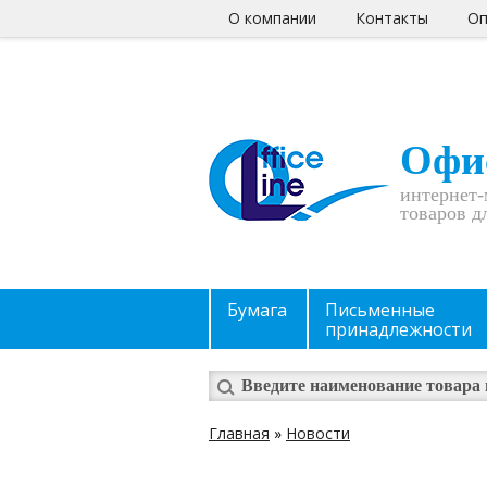
О компании
Контакты
Оп
Офи
интернет-
товаров д
Бумага
Письменные
принадлежности
Главная
»
Новости
Вы здесь